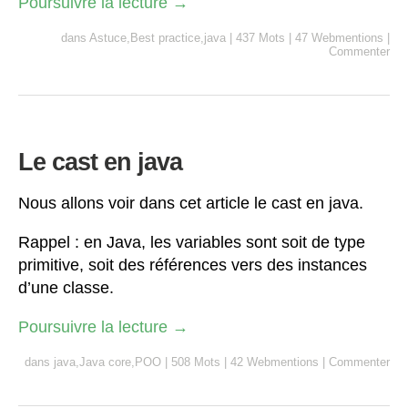
Poursuivre la lecture
→
dans
Astuce
,
Best practice
,
java
|
437 Mots
|
47 Webmentions
|
Commenter
Le cast en java
Nous allons voir dans cet article le cast en java.
Rappel : en Java, les variables sont soit de type
primitive, soit des références vers des instances
d’une classe.
Poursuivre la lecture
→
dans
java
,
Java core
,
POO
|
508 Mots
|
42 Webmentions
|
Commenter