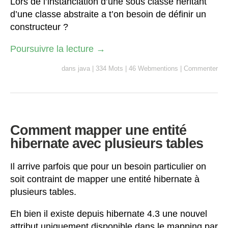
Lors de l’instanciation d’une sous classe héritant
d’une classe abstraite a t’on besoin de définir un
constructeur ?
Poursuivre la lecture
→
dans
java
|
334 Mots
|
46 Webmentions
|
Commenter
Comment mapper une entité
hibernate avec plusieurs tables
Il arrive parfois que pour un besoin particulier on
soit contraint de mapper une entité hibernate à
plusieurs tables.
Eh bien il existe depuis hibernate 4.3 une nouvel
attribut uniquement disponible dans le mapping par