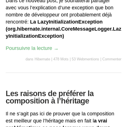
Dans ce nouveau post, je souhaiterai partager
avec vous l’explication d’une exception que bon
nombre de développeur ont probablement déjà
rencontré:
La LazyInitializationException
(org.hibernate.internal.CoreMessageLogger.Laz
yInitializationException)
Poursuivre la lecture
→
dans
Hibernate
|
478 Mots
|
53 Webmentions
|
Commenter
Les raisons de préférer la
composition à l’héritage
Il ne s’agit pas ici de prouver que la composition
est meilleur que l’héritage mais en fait l
a vrai