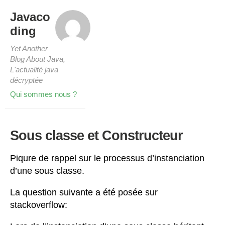
Javaco
ding
Yet Another
Blog About Java,
L'actualité java
décryptée
Qui sommes nous ?
Sous classe et Constructeur
Piqure de rappel sur le processus d’instanciation
d’une sous classe.
La question suivante a été posée sur
stackoverflow: