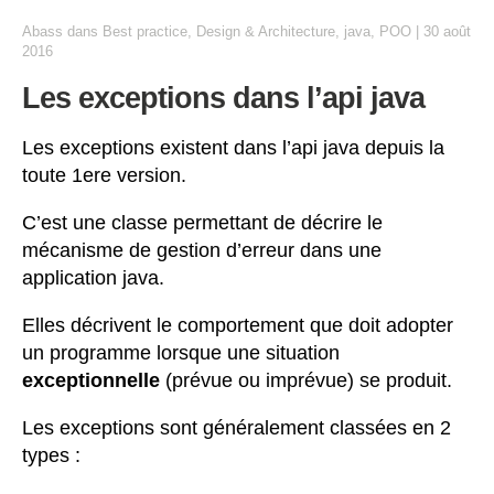
Abass
dans
Best practice
,
Design & Architecture
,
java
,
POO
|
30 août
2016
Les exceptions dans l’api java
Les exceptions existent dans l’api java depuis la
toute 1ere version.
C’est une classe permettant de décrire le
mécanisme de gestion d’erreur dans une
application java.
Elles décrivent le comportement que doit adopter
un programme lorsque une situation
exceptionnelle
(prévue ou imprévue) se produit.
Les exceptions sont généralement classées en 2
types :