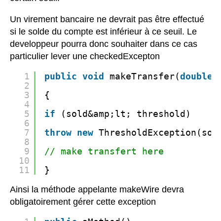
Un virement bancaire ne devrait pas être effectué
si le solde du compte est inférieur à ce seuil. Le
developpeur pourra donc souhaiter dans ce cas
particulier lever une checkedExcepton
1
public
void
makeTransfer(
double
2
3
{
4
5
if
(sold&amp;lt; threshold)
6
7
throw
new
ThresholdException(sol
8
9
// make transfert here
10
11
}
Ainsi la méthode appelante makeWire devra
obligatoirement gérer cette exception