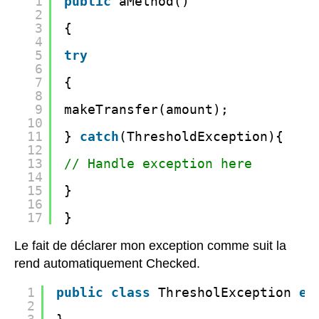
1
public
aMethod()
2
3
{
4
5
try
6
7
{
8
9
makeTransfer(amount);
10
11
} 
catch
(ThresholdException){
12
13
// Handle exception here
14
15
}
16
17
}
Le fait de déclarer mon exception comme suit la
rend automatiquement Checked.
1
public
class
ThresholException 
ex
2